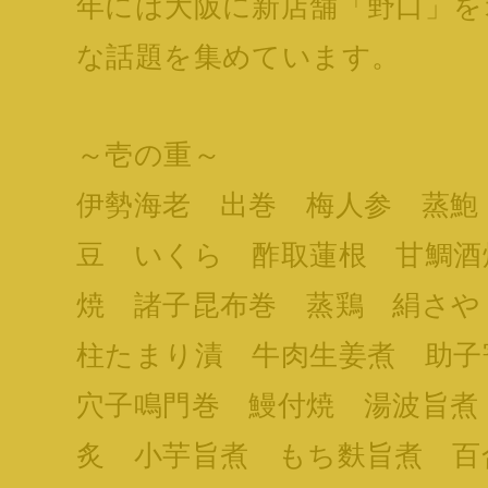
年には大阪に新店舗「野口」を
な話題を集めています。
～壱の重～
伊勢海老 出巻 梅人参 蒸鮑
豆 いくら 酢取蓮根 甘鯛酒
焼 諸子昆布巻 蒸鶏 絹さや
柱たまり漬 牛肉生姜煮 助
穴子鳴門巻 鰻付焼 湯波旨煮
炙 小芋旨煮 もち麩旨煮 百